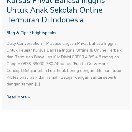
Kursus Privat Bahasa Inggris
Inggris
Untuk Anak Sekolah Online
Untuk
Termurah Di Indonesia
Anak
Sekolah
Blog & Tips
/
brightspeaks
Online
Termurah
Daily Conversation – Practice English​ Privat Bahasa Inggris
Di
Untuk Pelajar Kursus Bahasa Inggris Offline & Online Terbaik
Indonesia
dan Termurah Biaya Les Klik Disini  4.8/5 4.8 rating on
Google 0878-59000-760 About us “Fun to Grow More”
Concept Belajar lebih Fun, tidak boring dengan ditemani tutor
Profesional, baik dan ramah. Belajar dengan santai seperti
dengan teman […]
Read More »