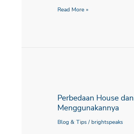
Read More »
Perbedaan
House
Perbedaan House da
dan
Home
Menggunakannya
Dan
Blog & Tips
/
brightspeaks
Cara
Menggunakannya