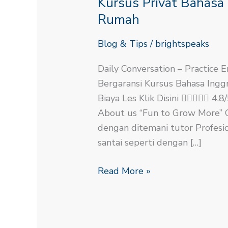
Kursus Privat Bahasa I
Bahasa
Inggris
Rumah
Di
Blog & Tips
/
brightspeaks
Jogja
Bisa
Daily Conversation – Practice E
Ke
Bergaransi​ Kursus Bahasa Ingg
Rumah
Biaya Les Klik Disini  4
About us “Fun to Grow More” Co
dengan ditemani tutor Profesio
santai seperti dengan […]
Read More »