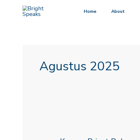
Lewati
Home
About
ke
konten
Agustus 2025
Kursus
Privat