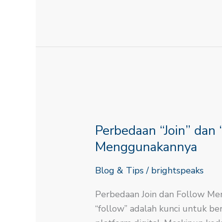
Perbedaan
“Join”
Perbedaan “Join” dan
dan
“Follow”
Menggunakannya
Dan
Blog & Tips
/
brightspeaks
Cara
Menggunakannya
Perbedaan Join dan Follow Mem
“follow” adalah kunci untuk ber