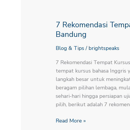
7
Rekomendasi
7 Rekomendasi Tempat
Tempat
Kursus
Bandung
Bahasa
Blog & Tips
/
brightspeaks
Inggris
di
7 Rekomendasi Tempat Kursus
Bandung
tempat kursus bahasa Inggris 
langkah besar untuk meningka
beragam pilihan lembaga, mula
sehari-hari hingga persiapan uj
pilih, berikut adalah 7 rekome
Read More »