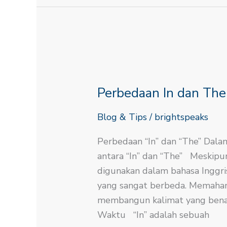
Perbedaan
In
Perbedaan In dan The
dan
The
Blog & Tips
/
brightspeaks
Dalam
Bahasa
Perbedaan “In” dan “The” Dal
Inggris
antara “In” dan “The” Meskip
digunakan dalam bahasa Inggris
yang sangat berbeda. Memaham
membangun kalimat yang benar d
Waktu “In” adalah sebuah