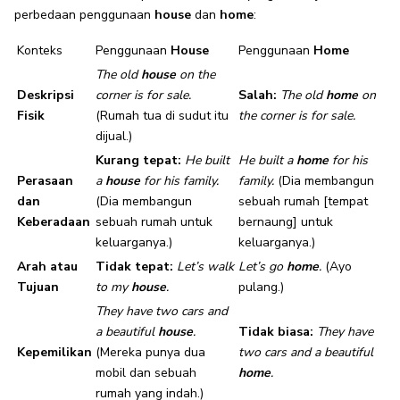
perbedaan penggunaan
house
dan
home
:
Konteks
Penggunaan
House
Penggunaan
Home
The old
house
on the
Deskripsi
corner is for sale.
Salah:
The old
home
on
Fisik
(Rumah tua di sudut itu
the corner is for sale.
dijual.)
Kurang tepat:
He built
He built a
home
for his
Perasaan
a
house
for his family.
family.
(Dia membangun
dan
(Dia membangun
sebuah rumah [tempat
Keberadaan
sebuah rumah untuk
bernaung] untuk
keluarganya.)
keluarganya.)
Arah atau
Tidak tepat:
Let’s walk
Let’s go
home
.
(Ayo
Tujuan
to my
house
.
pulang.)
They have two cars and
a beautiful
house
.
Tidak biasa:
They have
Kepemilikan
(Mereka punya dua
two cars and a beautiful
mobil dan sebuah
home
.
rumah yang indah.)