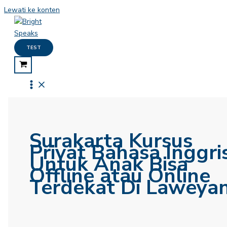
Lewati ke konten
TEST
Surakarta Kursus
Privat Bahasa Inggri
Untuk Anak Bisa
Offline atau Online
Terdekat Di Laweya