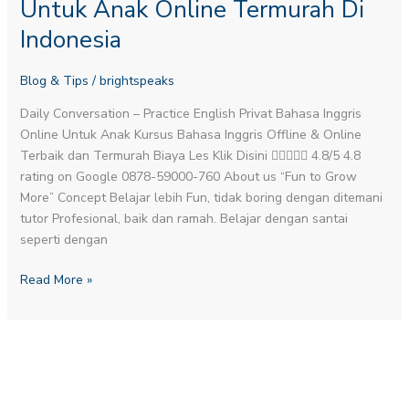
Untuk Anak Online Termurah Di
Untuk
Indonesia
Anak
Online
Blog & Tips
/
brightspeaks
Termurah
Di
Daily Conversation – Practice English​ Privat Bahasa Inggris
Indonesia
Online Untuk Anak Kursus Bahasa Inggris Offline & Online
Terbaik dan Termurah Biaya Les Klik Disini  4.8/5 4.8
rating on Google 0878-59000-760 About us “Fun to Grow
More” Concept Belajar lebih Fun, tidak boring dengan ditemani
tutor Profesional, baik dan ramah. Belajar dengan santai
seperti dengan
Read More »