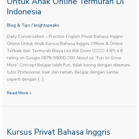
Untuk Anak Online Termurah Di
Untuk
Indonesia
Anak
Online
Blog & Tips
/
brightspeaks
Termurah
Di
Daily Conversation – Practice English​ Privat Bahasa Inggris
Indonesia
Online Untuk Anak Kursus Bahasa Inggris Offline & Online
Terbaik dan Termurah Biaya Les Klik Disini  4.8/5 4.8
rating on Google 0878-59000-760 About us “Fun to Grow
More” Concept Belajar lebih Fun, tidak boring dengan ditemani
tutor Profesional, baik dan ramah. Belajar dengan santai
seperti dengan […]
Read More »
Kursus
Privat
Kursus Privat Bahasa Inggris
Bahasa
Inggris