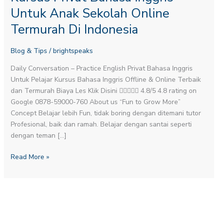
Inggris
Untuk Anak Sekolah Online
Untuk
Termurah Di Indonesia
Anak
Sekolah
Blog & Tips
/
brightspeaks
Online
Termurah
Daily Conversation – Practice English​ Privat Bahasa Inggris
Di
Untuk Pelajar Kursus Bahasa Inggris Offline & Online Terbaik
Indonesia
dan Termurah Biaya Les Klik Disini  4.8/5 4.8 rating on
Google 0878-59000-760 About us “Fun to Grow More”
Concept Belajar lebih Fun, tidak boring dengan ditemani tutor
Profesional, baik dan ramah. Belajar dengan santai seperti
dengan teman […]
Read More »