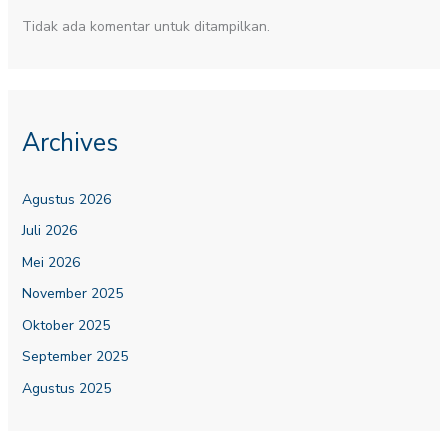
Tidak ada komentar untuk ditampilkan.
Archives
Agustus 2026
Juli 2026
Mei 2026
November 2025
Oktober 2025
September 2025
Agustus 2025