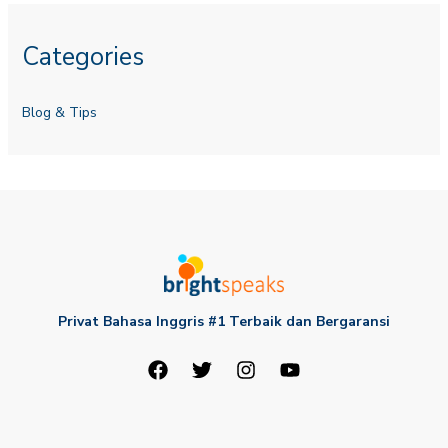
Categories
Blog & Tips
Privat Bahasa Inggris #1 Terbaik dan Bergaransi