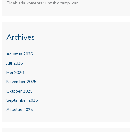
Tidak ada komentar untuk ditampilkan.
Archives
Agustus 2026
Juli 2026
Mei 2026
November 2025
Oktober 2025
September 2025
Agustus 2025