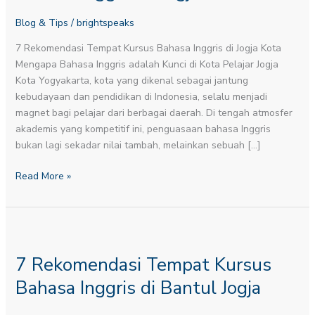
Inggris
Blog & Tips
/
brightspeaks
di
Jogja
7 Rekomendasi Tempat Kursus Bahasa Inggris di Jogja Kota
Kota
Mengapa Bahasa Inggris adalah Kunci di Kota Pelajar Jogja
Kota Yogyakarta, kota yang dikenal sebagai jantung
kebudayaan dan pendidikan di Indonesia, selalu menjadi
magnet bagi pelajar dari berbagai daerah. Di tengah atmosfer
akademis yang kompetitif ini, penguasaan bahasa Inggris
bukan lagi sekadar nilai tambah, melainkan sebuah […]
Read More »
7
Rekomendasi
7 Rekomendasi Tempat Kursus
Tempat
Kursus
Bahasa Inggris di Bantul Jogja
Bahasa
Inggris