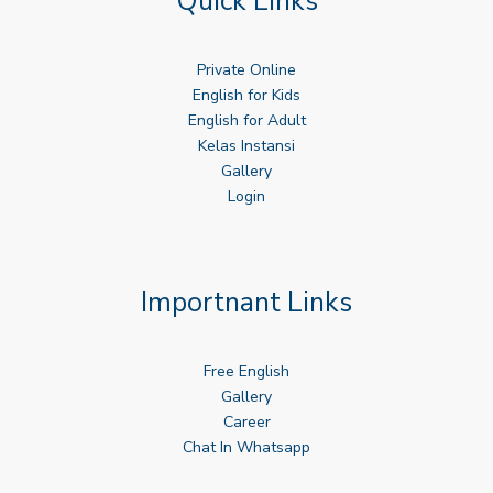
Quick Links
Private Online
English for Kids
English for Adult
Kelas Instansi
Gallery
Login
Importnant Links
Free English
Gallery
Career
Chat In Whatsapp