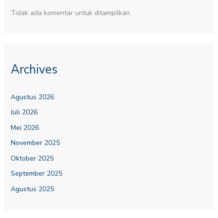
Tidak ada komentar untuk ditampilkan.
Archives
Agustus 2026
Juli 2026
Mei 2026
November 2025
Oktober 2025
September 2025
Agustus 2025