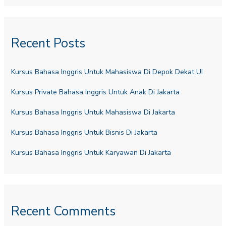
Recent Posts
Kursus Bahasa Inggris Untuk Mahasiswa Di Depok Dekat UI
Kursus Private Bahasa Inggris Untuk Anak Di Jakarta
Kursus Bahasa Inggris Untuk Mahasiswa Di Jakarta
Kursus Bahasa Inggris Untuk Bisnis Di Jakarta
Kursus Bahasa Inggris Untuk Karyawan Di Jakarta
Recent Comments