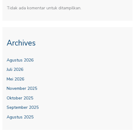
Tidak ada komentar untuk ditampilkan.
Archives
Agustus 2026
Juli 2026
Mei 2026
November 2025
Oktober 2025
September 2025
Agustus 2025