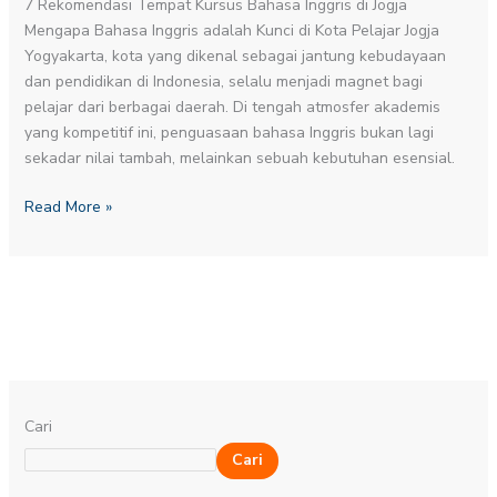
Jogja
7 Rekomendasi Tempat Kursus Bahasa Inggris di Jogja
Mengapa Bahasa Inggris adalah Kunci di Kota Pelajar Jogja
Yogyakarta, kota yang dikenal sebagai jantung kebudayaan
dan pendidikan di Indonesia, selalu menjadi magnet bagi
pelajar dari berbagai daerah. Di tengah atmosfer akademis
yang kompetitif ini, penguasaan bahasa Inggris bukan lagi
sekadar nilai tambah, melainkan sebuah kebutuhan esensial.
Read More »
Cari
Cari