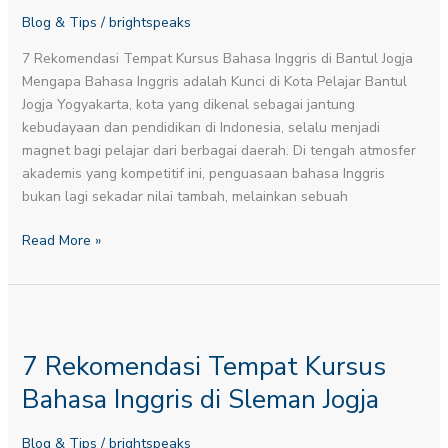
Inggris
Blog & Tips
/
brightspeaks
di
Bantul
7 Rekomendasi Tempat Kursus Bahasa Inggris di Bantul Jogja
Jogja
Mengapa Bahasa Inggris adalah Kunci di Kota Pelajar Bantul
Jogja Yogyakarta, kota yang dikenal sebagai jantung
kebudayaan dan pendidikan di Indonesia, selalu menjadi
magnet bagi pelajar dari berbagai daerah. Di tengah atmosfer
akademis yang kompetitif ini, penguasaan bahasa Inggris
bukan lagi sekadar nilai tambah, melainkan sebuah
Read More »
7
Rekomendasi
7 Rekomendasi Tempat Kursus
Tempat
Kursus
Bahasa Inggris di Sleman Jogja
Bahasa
Inggris
Blog & Tips
/
brightspeaks