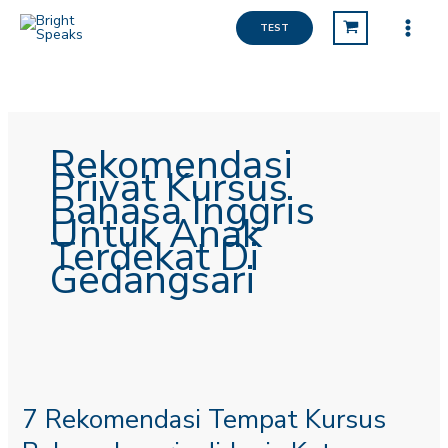
Lewati
TEST
ke
konten
Rekomendasi
Privat Kursus
Bahasa Inggris
Untuk Anak
Terdekat Di
Gedangsari
7
Rekomendasi
7 Rekomendasi Tempat Kursus
Tempat
Kursus