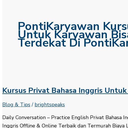
PontiKaryawan Kursu
Untuk Karyawan Bisa
Terdekat Di PontiK
Kursus Privat Bahasa Inggris Untu
Blog & Tips
/
brightspeaks
Daily Conversation – Practice English​ Privat Bahasa
Inggris Offline & Online Terbaik dan Termurah Biaya L