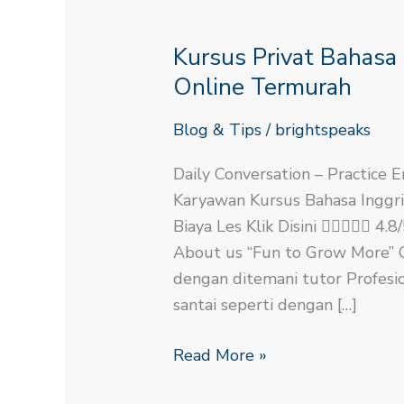
Kursus
Privat
Kursus Privat Bahasa
Bahasa
Inggris
Online Termurah
Untuk
Blog & Tips
/
brightspeaks
Karyawan
Online
Daily Conversation – Practice E
Termurah
Karyawan Kursus Bahasa Inggri
Biaya Les Klik Disini  4
About us “Fun to Grow More” Co
dengan ditemani tutor Profesio
santai seperti dengan […]
Read More »