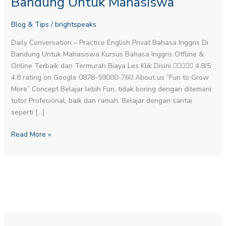
Bandung Untuk Mahasiswa
Di
Bandung
Blog & Tips
/
brightspeaks
Untuk
Mahasiswa
Daily Conversation – Practice English​ Privat Bahasa Inggris Di
Bandung Untuk Mahasiswa Kursus Bahasa Inggris Offline &
Online Terbaik dan Termurah Biaya Les Klik Disini  4.8/5
4.8 rating on Google 0878-59000-760 About us “Fun to Grow
More” Concept Belajar lebih Fun, tidak boring dengan ditemani
tutor Profesional, baik dan ramah. Belajar dengan santai
seperti […]
Read More »