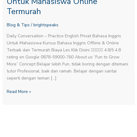
Untuk Mahasiswa Online
Untuk
Termurah
Mahasiswa
Online
Blog & Tips
/
brightspeaks
Termurah
Daily Conversation – Practice English​ Privat Bahasa Inggris
Untuk Mahasiswa Kursus Bahasa Inggris Offline & Online
Terbaik dan Termurah Biaya Les Klik Disini  4.8/5 4.8
rating on Google 0878-59000-760 About us “Fun to Grow
More” Concept Belajar lebih Fun, tidak boring dengan ditemani
tutor Profesional, baik dan ramah. Belajar dengan santai
seperti dengan teman […]
Read More »