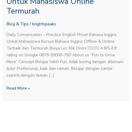
Untuk Mahasiswa Online
Untuk
Termurah
Mahasiswa
Online
Blog & Tips
/
brightspeaks
Termurah
Daily Conversation – Practice English​ Privat Bahasa Inggris
Untuk Mahasiswa Kursus Bahasa Inggris Offline & Online
Terbaik dan Termurah Biaya Les Klik Disini  4.8/5 4.8
rating on Google 0878-59000-760 About us “Fun to Grow
More” Concept Belajar lebih Fun, tidak boring dengan ditemani
tutor Profesional, baik dan ramah. Belajar dengan santai
seperti dengan teman […]
Read More »