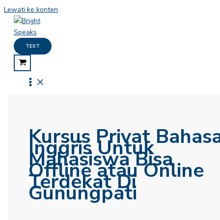
Lewati ke konten
TEST
Kursus Privat Bahas
Inggris Untuk
Mahasiswa Bisa
Offline atau Online
Terdekat Di
Gunungpati