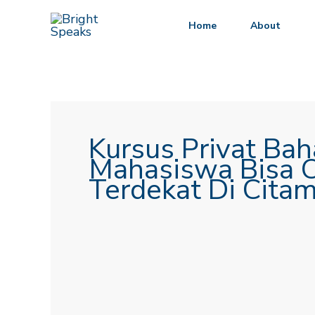
Lewati
Home
About
ke
konten
Kursus Privat Bah
Mahasiswa Bisa O
Terdekat Di Cita