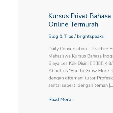
Kursus
Privat
Kursus Privat Bahasa
Bahasa
Inggris
Online Termurah
Untuk
Blog & Tips
/
brightspeaks
Mahasiswa
Online
Daily Conversation – Practice E
Termurah
Mahasiswa Kursus Bahasa Inggr
Biaya Les Klik Disini  4
About us “Fun to Grow More” Co
dengan ditemani tutor Profesio
santai seperti dengan teman […
Read More »