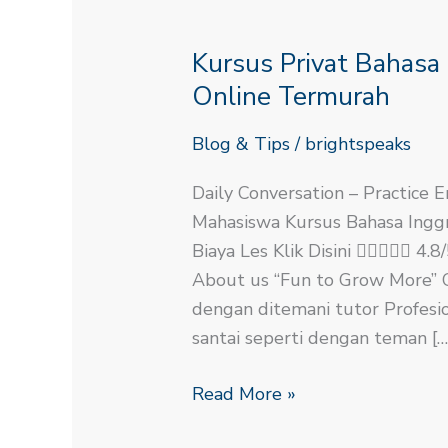
Kursus
Privat
Kursus Privat Bahasa
Bahasa
Inggris
Online Termurah
Untuk
Blog & Tips
/
brightspeaks
Mahasiswa
Online
Daily Conversation – Practice E
Termurah
Mahasiswa Kursus Bahasa Inggr
Biaya Les Klik Disini  4
About us “Fun to Grow More” Co
dengan ditemani tutor Profesio
santai seperti dengan teman […
Read More »