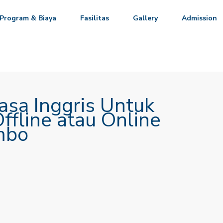
Program & Biaya
Fasilitas
Gallery
Admission
asa Inggris Untuk
ffline atau Online
mbo