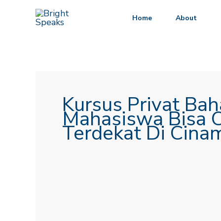
Lewati
Home
About
ke
konten
Kursus Privat Bah
Mahasiswa Bisa O
Terdekat Di Cina