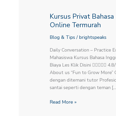
Kursus
Privat
Kursus Privat Bahasa
Bahasa
Inggris
Online Termurah
Untuk
Blog & Tips
/
brightspeaks
Mahasiswa
Online
Daily Conversation – Practice E
Termurah
Mahasiswa Kursus Bahasa Inggr
Biaya Les Klik Disini  4
About us “Fun to Grow More” Co
dengan ditemani tutor Profesio
santai seperti dengan teman […
Read More »