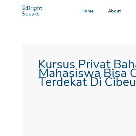
Lewati
Home
About
ke
konten
Kursus Privat Bah
Mahasiswa Bisa O
Terdekat Di Cibeu