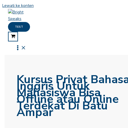
Lewati ke konten
TEST
Kursus Privat Bahas
Inggris Untuk
Mahasiswa Bisa
Offline atau Online
Terdekat Di Batu
Ampar