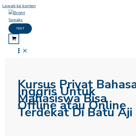
Lewati ke konten
TEST
Kursus Privat Bahas
Inggris Untuk
Mahasiswa Bisa
Offline atau Online
Terdekat Di Batu Aji