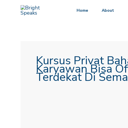
Lewati
Home
About
ke
konten
Kursus Privat Bah
Karyawan Bisa Off
Terdekat Di Sem