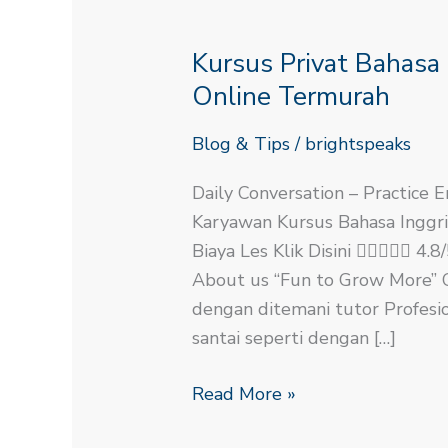
Kursus
Privat
Kursus Privat Bahasa
Bahasa
Inggris
Online Termurah
Untuk
Blog & Tips
/
brightspeaks
Karyawan
Online
Daily Conversation – Practice E
Termurah
Karyawan Kursus Bahasa Inggri
Biaya Les Klik Disini  4
About us “Fun to Grow More” Co
dengan ditemani tutor Profesio
santai seperti dengan […]
Read More »