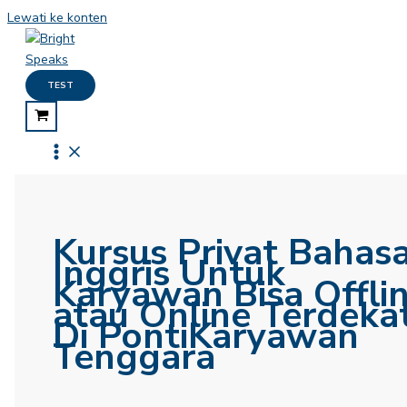
Lewati ke konten
TEST
Kursus Privat Bahas
Inggris Untuk
Karyawan Bisa Offli
atau Online Terdeka
Di PontiKaryawan
Tenggara