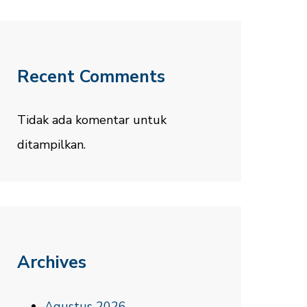
Recent Comments
Tidak ada komentar untuk
ditampilkan.
Archives
Agustus 2026