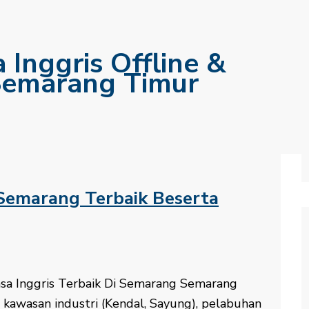
 Inggris Offline &
 Semarang Timur
 Semarang Terbaik Beserta
sa Inggris Terbaik Di Semarang Semarang
kawasan industri (Kendal, Sayung), pelabuhan