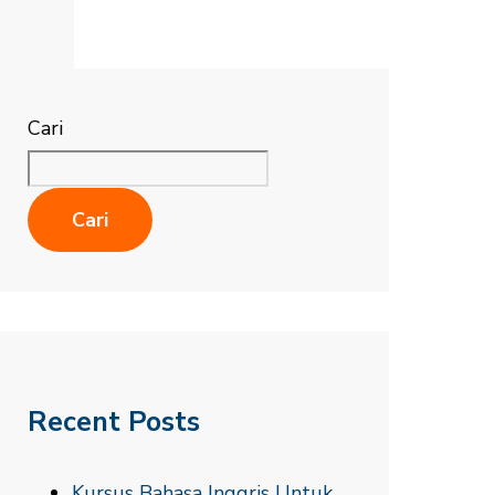
Cari
Cari
Recent Posts
Kursus Bahasa Inggris Untuk