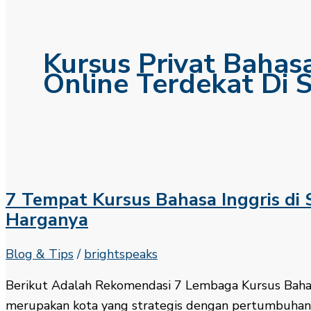
Kursus Privat Bahasa
Online Terdekat Di
7 Tempat Kursus Bahasa Inggris di
Harganya
Blog & Tips
/
brightspeaks
Berikut Adalah Rekomendasi 7 Lembaga Kursus Baha
merupakan kota yang strategis dengan pertumbuhan 