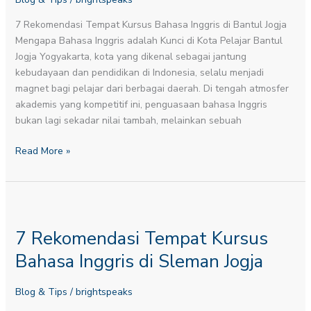
di
Bantul
7 Rekomendasi Tempat Kursus Bahasa Inggris di Bantul Jogja
Jogja
Mengapa Bahasa Inggris adalah Kunci di Kota Pelajar Bantul
Jogja Yogyakarta, kota yang dikenal sebagai jantung
kebudayaan dan pendidikan di Indonesia, selalu menjadi
magnet bagi pelajar dari berbagai daerah. Di tengah atmosfer
akademis yang kompetitif ini, penguasaan bahasa Inggris
bukan lagi sekadar nilai tambah, melainkan sebuah
Read More »
7
Rekomendasi
7 Rekomendasi Tempat Kursus
Tempat
Kursus
Bahasa Inggris di Sleman Jogja
Bahasa
Inggris
Blog & Tips
/
brightspeaks
di