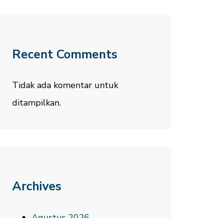
Recent Comments
Tidak ada komentar untuk
ditampilkan.
Archives
Agustus 2026