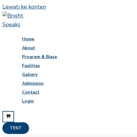
Lewati ke konten
Home
About
Program & Biaya
Fasilitas
Gallery
Admission
Contact
Login
TEST