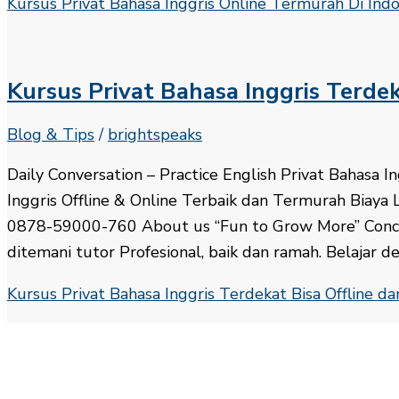
Kursus Privat Bahasa Inggris Online Termurah Di Indo
Kursus Privat Bahasa Inggris Terdek
Blog & Tips
/
brightspeaks
Daily Conversation – Practice English​ Privat Bahasa
Inggris Offline & Online Terbaik dan Termurah Biaya L
0878-59000-760 About us “Fun to Grow More” Concep
ditemani tutor Profesional, baik dan ramah. Belajar d
Kursus Privat Bahasa Inggris Terdekat Bisa Offline da