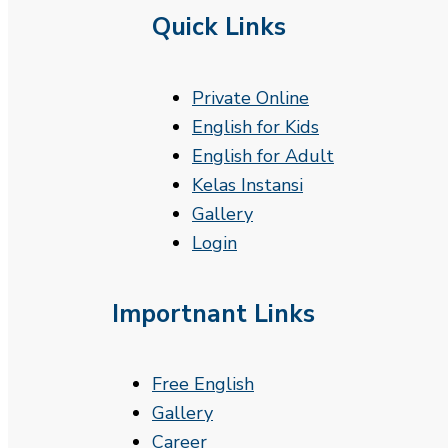
Quick Links
Private Online
English for Kids
English for Adult
Kelas Instansi
Gallery
Login
Importnant Links
Free English
Gallery
Career