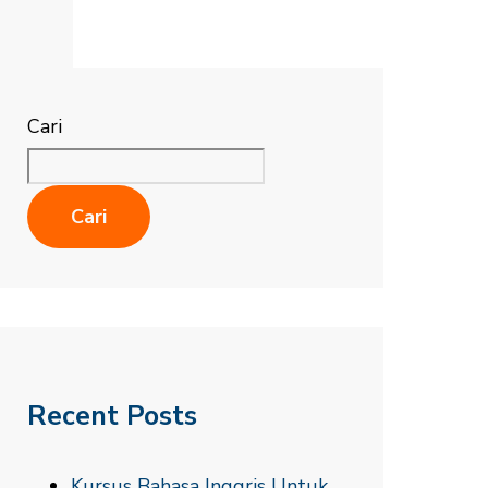
Cari
Cari
Recent Posts
Kursus Bahasa Inggris Untuk