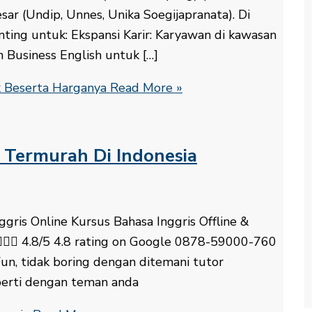
esar (Undip, Unnes, Unika Soegijapranata). Di
nting untuk: Ekspansi Karir: Karyawan di kawasan
Business English untuk […]
k Beserta Harganya
Read More »
e Termurah Di Indonesia
nggris Online Kursus Bahasa Inggris Offline &
 4.8/5 4.8 rating on Google 0878-59000-760
un, tidak boring dengan ditemani tutor
eperti dengan teman anda