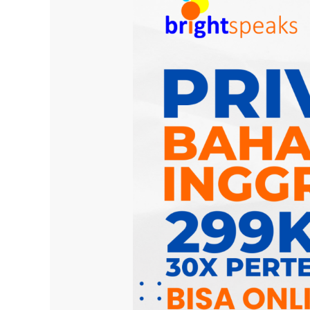
Tempat
Kursus
Bahasa
Inggris
di
Jakarta
Timur
Terbaik
Beserta
Harganya