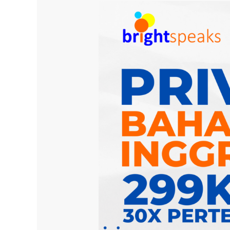
Kursus
Privat
Bahasa
Inggris
Terdekat
Bisa
Offline
dan
Online