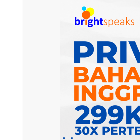
Kursus
Privat
Bahasa
Inggris
Online
Termurah
Di
Indonesia