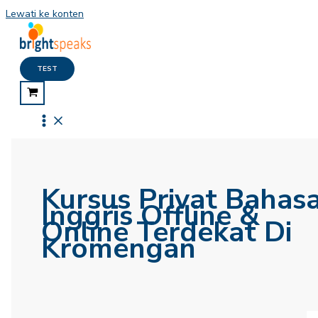
Lewati ke konten
TEST
Kursus Privat Bahas
Inggris Offline &
Online Terdekat Di
Kromengan