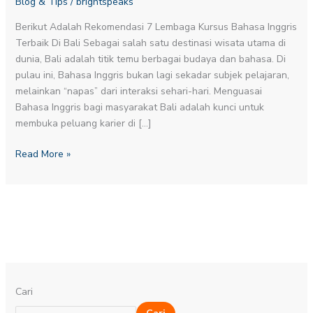
Blog & Tips
/
brightspeaks
Bali
Terbaik
Berikut Adalah Rekomendasi 7 Lembaga Kursus Bahasa Inggris
Beserta
Terbaik Di Bali Sebagai salah satu destinasi wisata utama di
Harganya
dunia, Bali adalah titik temu berbagai budaya dan bahasa. Di
pulau ini, Bahasa Inggris bukan lagi sekadar subjek pelajaran,
melainkan “napas” dari interaksi sehari-hari. Menguasai
Bahasa Inggris bagi masyarakat Bali adalah kunci untuk
membuka peluang karier di […]
Read More »
Cari