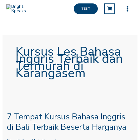
Lewati
TEST
ke
konten
Kursus Les Bahasa
Inggris Terbaik dan
Termurah di
Karangasem
7
Tempat
7 Tempat Kursus Bahasa Inggris
Kursus
Bahasa
di Bali Terbaik Beserta Harganya
Inggris
di