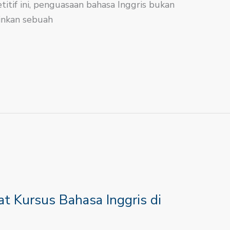
tif ini, penguasaan bahasa Inggris bukan
ainkan sebuah
 Kursus Bahasa Inggris di