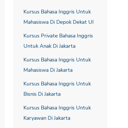
Kursus Bahasa Inggris Untuk
Mahasiswa Di Depok Dekat UI
Kursus Private Bahasa Inggris
Untuk Anak Di Jakarta
Kursus Bahasa Inggris Untuk
Mahasiswa Di Jakarta
Kursus Bahasa Inggris Untuk
Bisnis Di Jakarta
Kursus Bahasa Inggris Untuk
Karyawan Di Jakarta