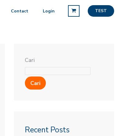
TEST
Contact
Login
Cari
Cari
Recent Posts