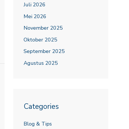
Juli 2026
Mei 2026
November 2025
Oktober 2025
September 2025
Agustus 2025
Categories
Blog & Tips