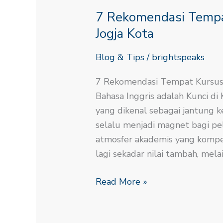
Rekomendasi
7 Rekomendasi Tempat
Tempat
Kursus
Jogja Kota
Bahasa
Blog & Tips
/
brightspeaks
Inggris
di
7 Rekomendasi Tempat Kursus 
Jogja
Bahasa Inggris adalah Kunci di 
Kota
yang dikenal sebagai jantung k
selalu menjadi magnet bagi pel
atmosfer akademis yang kompeti
lagi sekadar nilai tambah, mela
Read More »