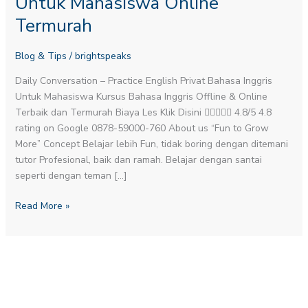
Untuk Mahasiswa Online
Untuk
Termurah
Mahasiswa
Online
Blog & Tips
/
brightspeaks
Termurah
Daily Conversation – Practice English​ Privat Bahasa Inggris
Untuk Mahasiswa Kursus Bahasa Inggris Offline & Online
Terbaik dan Termurah Biaya Les Klik Disini  4.8/5 4.8
rating on Google 0878-59000-760 About us “Fun to Grow
More” Concept Belajar lebih Fun, tidak boring dengan ditemani
tutor Profesional, baik dan ramah. Belajar dengan santai
seperti dengan teman […]
Read More »