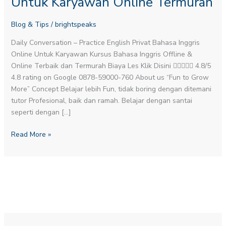
Untuk Karyawan Online Termurah
Untuk
Karyawan
Blog & Tips
/
brightspeaks
Online
Termurah
Daily Conversation – Practice English​ Privat Bahasa Inggris
Online Untuk Karyawan Kursus Bahasa Inggris Offline &
Online Terbaik dan Termurah Biaya Les Klik Disini  4.8/5
4.8 rating on Google 0878-59000-760 About us “Fun to Grow
More” Concept Belajar lebih Fun, tidak boring dengan ditemani
tutor Profesional, baik dan ramah. Belajar dengan santai
seperti dengan […]
Read More »