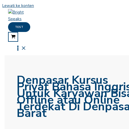
Lewati ke konten
TEST
Denpasar Kursus
Privat Bahasa Inggri
Untuk Karyawan Bis
Offline atau Online
Terdekat Di Denpasa
Barat