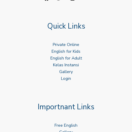
Quick Links
Private Online
English for Kids
English for Adult
Kelas Instansi
Gallery
Login
Importnant Links
Free English