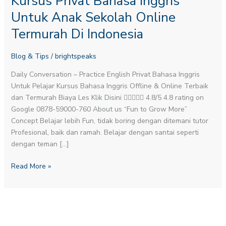
Kursus Privat Bahasa Inggris
Inggris
Untuk Anak Sekolah Online
Untuk
Termurah Di Indonesia
Anak
Sekolah
Blog & Tips
/
brightspeaks
Online
Termurah
Daily Conversation – Practice English​ Privat Bahasa Inggris
Di
Untuk Pelajar Kursus Bahasa Inggris Offline & Online Terbaik
Indonesia
dan Termurah Biaya Les Klik Disini  4.8/5 4.8 rating on
Google 0878-59000-760 About us “Fun to Grow More”
Concept Belajar lebih Fun, tidak boring dengan ditemani tutor
Profesional, baik dan ramah. Belajar dengan santai seperti
dengan teman […]
Read More »