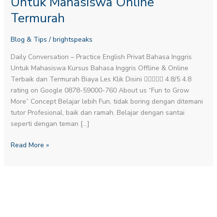
Untuk Mahasiswa Online
Untuk
Termurah
Mahasiswa
Online
Blog & Tips
/
brightspeaks
Termurah
Daily Conversation – Practice English​ Privat Bahasa Inggris
Untuk Mahasiswa Kursus Bahasa Inggris Offline & Online
Terbaik dan Termurah Biaya Les Klik Disini  4.8/5 4.8
rating on Google 0878-59000-760 About us “Fun to Grow
More” Concept Belajar lebih Fun, tidak boring dengan ditemani
tutor Profesional, baik dan ramah. Belajar dengan santai
seperti dengan teman […]
Read More »