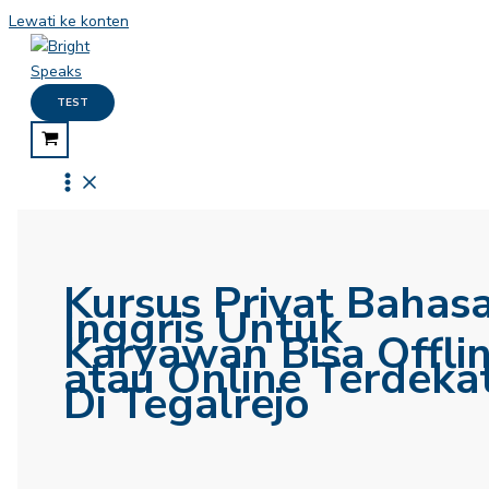
Lewati ke konten
TEST
Kursus Privat Bahas
Inggris Untuk
Karyawan Bisa Offli
atau Online Terdeka
Di Tegalrejo