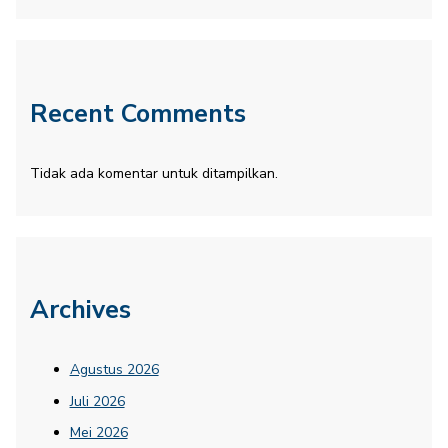
Recent Comments
Tidak ada komentar untuk ditampilkan.
Archives
Agustus 2026
Juli 2026
Mei 2026