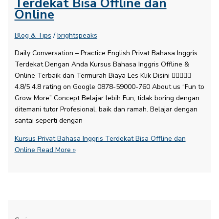
Terdekat Bisa Offline dan
Online
Blog & Tips
/
brightspeaks
Daily Conversation – Practice English​ Privat Bahasa Inggris
Terdekat Dengan Anda Kursus Bahasa Inggris Offline &
Online Terbaik dan Termurah Biaya Les Klik Disini 
4.8/5 4.8 rating on Google 0878-59000-760 About us “Fun to
Grow More” Concept Belajar lebih Fun, tidak boring dengan
ditemani tutor Profesional, baik dan ramah. Belajar dengan
santai seperti dengan
Kursus Privat Bahasa Inggris Terdekat Bisa Offline dan
Online
Read More »