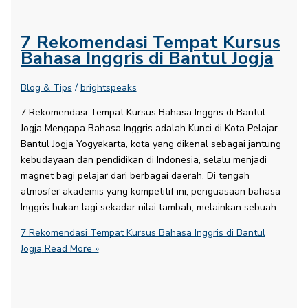
7 Rekomendasi Tempat Kursus
Bahasa Inggris di Bantul Jogja
Blog & Tips
/
brightspeaks
7 Rekomendasi Tempat Kursus Bahasa Inggris di Bantul
Jogja Mengapa Bahasa Inggris adalah Kunci di Kota Pelajar
Bantul Jogja Yogyakarta, kota yang dikenal sebagai jantung
kebudayaan dan pendidikan di Indonesia, selalu menjadi
magnet bagi pelajar dari berbagai daerah. Di tengah
atmosfer akademis yang kompetitif ini, penguasaan bahasa
Inggris bukan lagi sekadar nilai tambah, melainkan sebuah
7 Rekomendasi Tempat Kursus Bahasa Inggris di Bantul
Jogja
Read More »