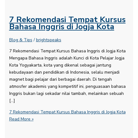
7 Rekomendasi Tempat Kursus
Bahasa Inggris di Jogja Kota
Blog & Tips
/
brightspeaks
7 Rekomendasi Tempat Kursus Bahasa Inggris di Jogja Kota
Mengapa Bahasa Inggris adalah Kunci di Kota Pelajar Jogja
Kota Yogyakarta, kota yang dikenal sebagai jantung
kebudayaan dan pendidikan di Indonesia, selalu menjadi
magnet bagi pelajar dari berbagai daerah. Di tengah
atmosfer akademis yang kompetitif ini, penguasaan bahasa
Inggris bukan lagi sekadar nilai tambah, melainkan sebuah
[…]
7 Rekomendasi Tempat Kursus Bahasa Inggris di Jogja Kota
Read More »