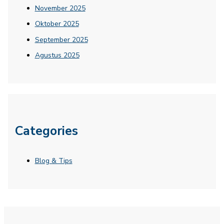
November 2025
Oktober 2025
September 2025
Agustus 2025
Categories
Blog & Tips