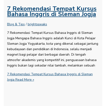
7 Rekomendasi Tempat Kursus
Bahasa Inggris di Sleman Jogja
Blog & Tips
/
brightspeaks
7 Rekomendasi Tempat Kursus Bahasa Inggris di Sleman
Jogja Mengapa Bahasa Inggris adalah Kunci di Kota Pelajar
Sleman Jogja Yogyakarta, kota yang dikenal sebagai jantung
kebudayaan dan pendidikan di Indonesia, selalu menjadi
magnet bagi pelajar dari berbagai daerah. Di tengah
atmosfer akademis yang kompetitif ini, penguasaan bahasa
Inggris bukan lagi sekadar nilai tambah, melainkan sebuah
7 Rekomendasi Tempat Kursus Bahasa Inggris di Sleman
Jogja
Read More »