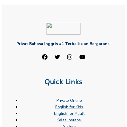
Privat Bahasa Inggris #1 Terbaik dan Bergaransi
Quick Links
Private Online
English for Kids
English for Adult
Kelas Instansi
Gallery