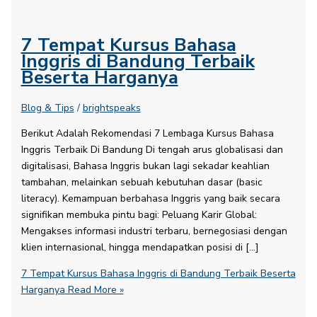
7 Tempat Kursus Bahasa
Inggris di Bandung Terbaik
Beserta Harganya
Blog & Tips
/
brightspeaks
Berikut Adalah Rekomendasi 7 Lembaga Kursus Bahasa
Inggris Terbaik Di Bandung Di tengah arus globalisasi dan
digitalisasi, Bahasa Inggris bukan lagi sekadar keahlian
tambahan, melainkan sebuah kebutuhan dasar (basic
literacy). Kemampuan berbahasa Inggris yang baik secara
signifikan membuka pintu bagi: Peluang Karir Global:
Mengakses informasi industri terbaru, bernegosiasi dengan
klien internasional, hingga mendapatkan posisi di […]
7 Tempat Kursus Bahasa Inggris di Bandung Terbaik Beserta
Harganya
Read More »