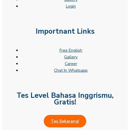
Login
Importnant Links
Free English
Gallery
Career
Chat In Whatsapp
Tes Level Bahasa Inggrismu,
Gratis!
Tes Sekarang!