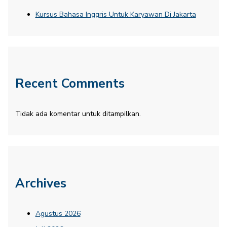
Kursus Bahasa Inggris Untuk Karyawan Di Jakarta
Recent Comments
Tidak ada komentar untuk ditampilkan.
Archives
Agustus 2026