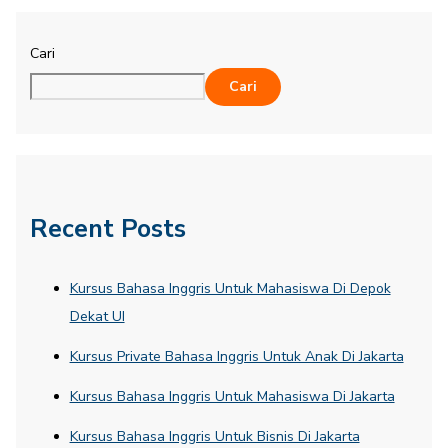
Cari
Cari
Recent Posts
Kursus Bahasa Inggris Untuk Mahasiswa Di Depok
Dekat UI
Kursus Private Bahasa Inggris Untuk Anak Di Jakarta
Kursus Bahasa Inggris Untuk Mahasiswa Di Jakarta
Kursus Bahasa Inggris Untuk Bisnis Di Jakarta