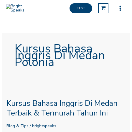
Lewati
TEST
ke
konten
Kursus Bahasa
Inggris Di Medan
Polonia
Kursus
Bahasa
Kursus Bahasa Inggris Di Medan
Inggris
Di
Terbaik & Termurah Tahun Ini
Medan
Terbaik
Blog & Tips
/
brightspeaks
&