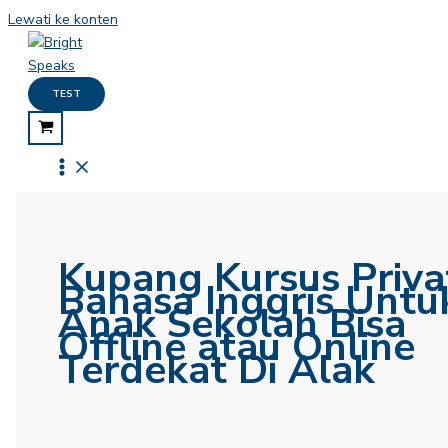
Lewati ke konten
TEST
Kupang Kursus Priva
Bahasa Inggris Untu
Anak Sekolah Bisa
Offline atau Online
Terdekat Di Alak