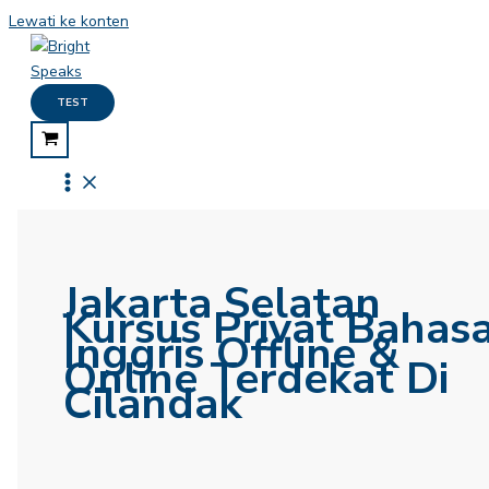
Lewati ke konten
TEST
Jakarta Selatan
Kursus Privat Bahas
Inggris Offline &
Online Terdekat Di
Cilandak