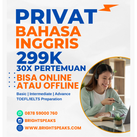
Inggris
Untuk
Anak
Sekolah
Online
Termurah
Di
Indonesia