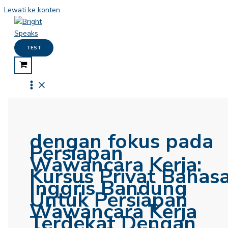
Lewati ke konten
TEST
dengan fokus pada
Persiapan
Wawancara Kerja:
Kursus Privat Bahas
Inggris Bandung
Untuk Persiapan
Wawancara Kerja
Terdekat Dengan