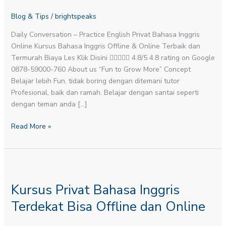
Termurah
Blog & Tips
/
brightspeaks
Di
Indonesia
Daily Conversation – Practice English​ Privat Bahasa Inggris
Online Kursus Bahasa Inggris Offline & Online Terbaik dan
Termurah Biaya Les Klik Disini  4.8/5 4.8 rating on Google
0878-59000-760 About us “Fun to Grow More” Concept
Belajar lebih Fun, tidak boring dengan ditemani tutor
Profesional, baik dan ramah. Belajar dengan santai seperti
dengan teman anda […]
Read More »
Kursus
Privat
Kursus Privat Bahasa Inggris
Bahasa
Inggris
Terdekat Bisa Offline dan Online
Terdekat
Bisa