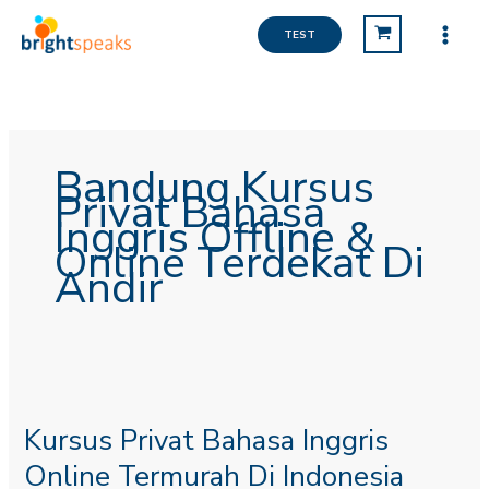
Lewati
ke
TEST
konten
Bandung Kursus
Privat Bahasa
Inggris Offline &
Online Terdekat Di
Andir
Kursus
Privat
Kursus Privat Bahasa Inggris
Bahasa
Inggris
Online Termurah Di Indonesia
Online