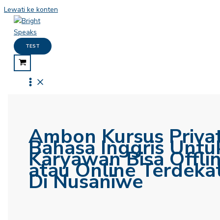
Lewati ke konten
TEST
Ambon Kursus Priva
Bahasa Inggris Untu
Karyawan Bisa Offli
atau Online Terdeka
Di Nusaniwe