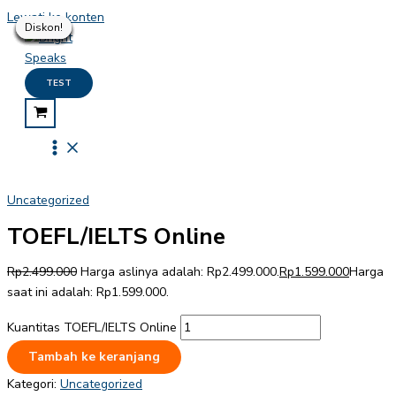
Lewati ke konten
Diskon!
Diskon!
Diskon!
Diskon!
Diskon!
Diskon!
Diskon!
Diskon!
Diskon!
TEST
Uncategorized
TOEFL/IELTS Online
Rp
2.499.000
Harga aslinya adalah: Rp2.499.000.
Rp
1.599.000
Harga
saat ini adalah: Rp1.599.000.
Kuantitas TOEFL/IELTS Online
Tambah ke keranjang
Kategori:
Uncategorized