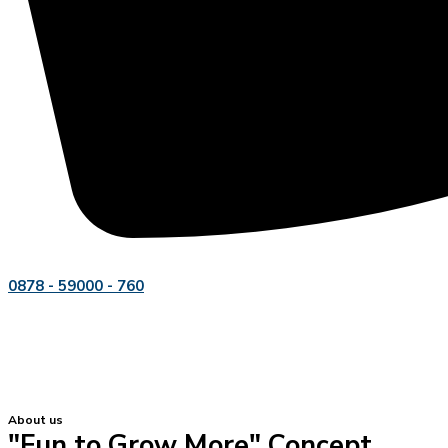
0878 - 59000 - 760
About us
"Fun to Grow More" Concept