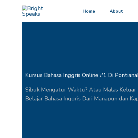
Lewati
Home
About
ke
konten
Kursus Bahasa Inggris Online #1 Di Pontiana
Sibuk Mengatur Waktu? Atau Malas Keluar 
Belajar Bahasa Inggris Dari Manapun dan K