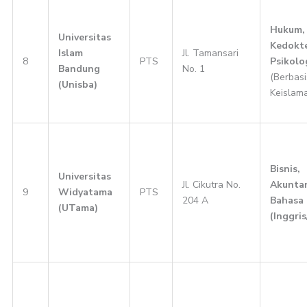
Hukum,
Universitas
Kedokte
Islam
Jl. Tamansari
8
PTS
Psikolo
Bandung
No. 1
(Berbasi
(Unisba)
Keislam
Bisnis,
Universitas
Jl. Cikutra No.
Akuntan
9
Widyatama
PTS
204 A
Bahasa
(UTama)
(Inggri