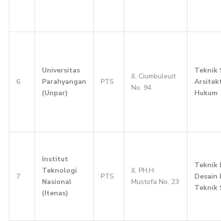
Universitas
Teknik S
Jl. Ciumbuleuit
6
Parahyangan
PTS
Arsitek
No. 94
(Unpar)
Hukum
Institut
Teknik 
Teknologi
Jl. PH.H.
7
PTS
Desain I
Nasional
Mustofa No. 23
Teknik 
(Itenas)