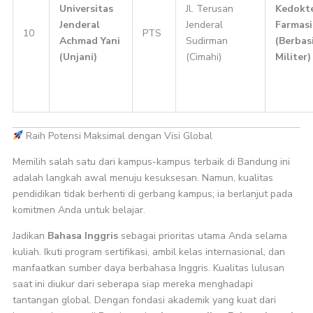
Universitas
Jl. Terusan
Kedokte
Jenderal
Jenderal
Farmasi
10
PTS
Achmad Yani
Sudirman
(Berbas
(Unjani)
(Cimahi)
Militer)
Raih Potensi Maksimal dengan Visi Global
Memilih salah satu dari kampus-kampus terbaik di Bandung ini
adalah langkah awal menuju kesuksesan. Namun, kualitas
pendidikan tidak berhenti di gerbang kampus; ia berlanjut pada
komitmen Anda untuk belajar.
Jadikan
Bahasa Inggris
sebagai prioritas utama Anda selama
kuliah. Ikuti program sertifikasi, ambil kelas internasional, dan
manfaatkan sumber daya berbahasa Inggris. Kualitas lulusan
saat ini diukur dari seberapa siap mereka menghadapi
tantangan global. Dengan fondasi akademik yang kuat dari