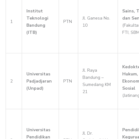
Institut
Sains, 
Teknologi
Jl. Ganesa No.
dan Sen
1
PTN
Bandung
10
(Fakult
(ITB)
FTI, SBM
Kedokte
Jl. Raya
Universitas
Hukum,
Bandung –
2
Padjadjaran
PTN
Ekonomi
Sumedang KM
(Unpad)
Sosial
21
(Jatinan
Universitas
Pendidi
Jl. Dr.
Pendidikan
Kegurua