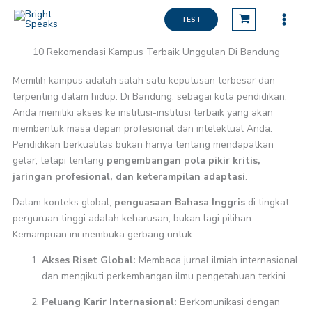
Lewati
TEST
ke
konten
10 Rekomendasi Kampus Terbaik Unggulan Di Bandung
Memilih kampus adalah salah satu keputusan terbesar dan
terpenting dalam hidup. Di Bandung, sebagai kota pendidikan,
Anda memiliki akses ke institusi-institusi terbaik yang akan
membentuk masa depan profesional dan intelektual Anda.
Pendidikan berkualitas bukan hanya tentang mendapatkan
gelar, tetapi tentang
pengembangan pola pikir kritis,
jaringan profesional, dan keterampilan adaptasi
.
Dalam konteks global,
penguasaan Bahasa Inggris
di tingkat
perguruan tinggi adalah keharusan, bukan lagi pilihan.
Kemampuan ini membuka gerbang untuk:
Akses Riset Global:
Membaca jurnal ilmiah internasional
dan mengikuti perkembangan ilmu pengetahuan terkini.
Peluang Karir Internasional:
Berkomunikasi dengan