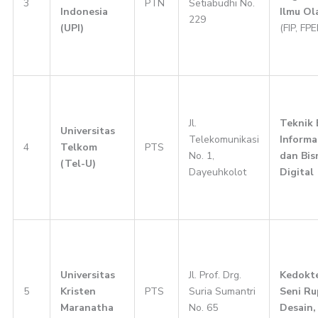
3
PTN
Setiabudhi No.
Indonesia
Ilmu Ol
229
(UPI)
(FIP, FP
Jl.
Teknik 
Universitas
Telekomunikasi
Informa
4
Telkom
PTS
No. 1,
dan Bis
(Tel-U)
Dayeuhkolot
Digital
Universitas
Jl. Prof. Drg.
Kedokte
5
Kristen
PTS
Suria Sumantri
Seni Ru
Maranatha
No. 65
Desain